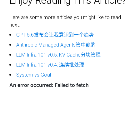
Enjoy Reading This Article?
Here are some more articles you might like to read
next:
GPT 5.6发布会让我意识到一个趋势
Anthropic Managed Agents管中窥豹
LLM Infra 101 v0.5: KV Cache分块管理
LLM Infra 101 v0.4: 连续批处理
System vs Goal