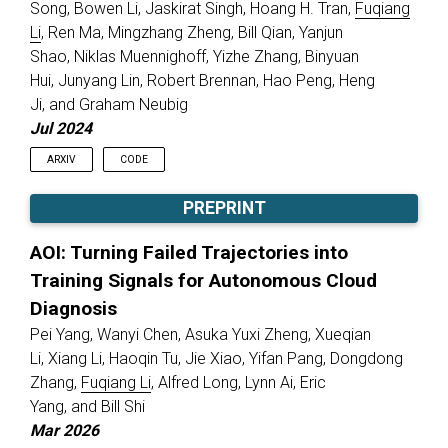
Song, Bowen Li, Jaskirat Singh, Hoang H. Tran,
Fuqiang
Li
, Ren Ma, Mingzhang Zheng, Bill Qian, Yanjun
Shao, Niklas Muennighoff, Yizhe Zhang, Binyuan
Hui, Junyang Lin, Robert Brennan, Hao Peng, Heng
Ji, and Graham Neubig
Jul 2024
ARXIV
CODE
PREPRINT
AOI: Turning Failed Trajectories into
Training Signals for Autonomous Cloud
Diagnosis
Pei Yang, Wanyi Chen, Asuka Yuxi Zheng, Xueqian
Li, Xiang Li, Haoqin Tu, Jie Xiao, Yifan Pang, Dongdong
Zhang,
Fuqiang Li
, Alfred Long, Lynn Ai, Eric
Yang, and Bill Shi
Mar 2026