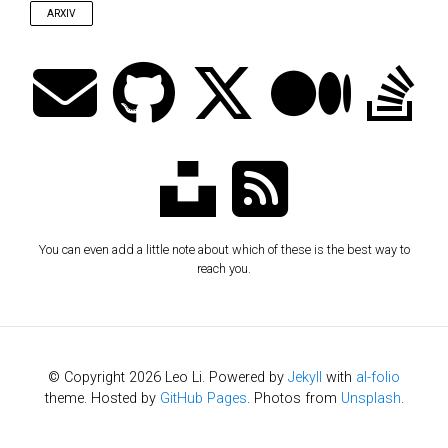
ARXIV
You can even add a little note about which of these is the best way to
reach you.
© Copyright 2026 Leo Li. Powered by
Jekyll
with
al-folio
theme. Hosted by
GitHub Pages
. Photos from
Unsplash
.