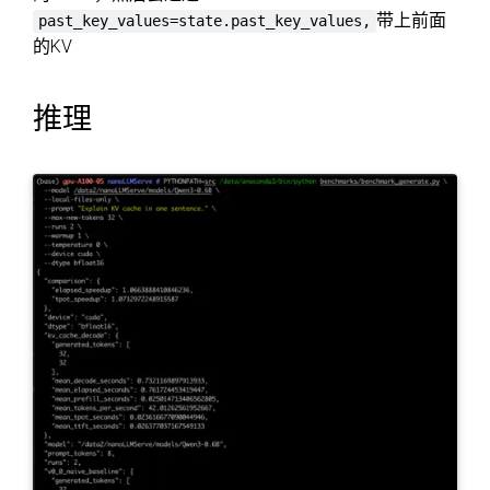
带上前面
past_key_values=state.past_key_values,
的KV
推理