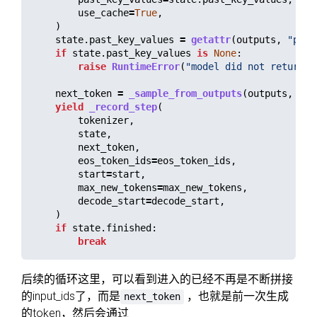
use_cache
=
True
,
)
state
.
past_key_values
=
getattr
(
outputs
,
"
past
if
state
.
past_key_values
is
None
:
raise
RuntimeError
(
"
model did not return p
next_token
=
_sample_from_outputs
(
outputs
,
tem
yield
_record_step
(
tokenizer
,
state
,
next_token
,
eos_token_ids
=
eos_token_ids
,
start
=
start
,
max_new_tokens
=
max_new_tokens
,
decode_start
=
decode_start
,
)
if
state
.
finished
:
break
后续的循环这里，可以看到进入的已经不再是不断拼接
的input_ids了，而是
，也就是前一次生成
next_token
的token，然后会通过