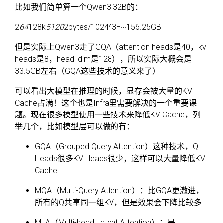
比如我们简单算一个Qwen3 32B的：
2
64
128k
5120
2bytes/1024^3=~156.25GB
但是实际上Qwen3走了GQA（attention heads是40，kv
heads是8，head_dim是128），所以实际大概会是
33.5GB左右（GQA这些技术的意义来了）
可以看出大模型在推理的时候，显存会被大量的KV
Cache占满！这个也是Infra里需要解决的一个重要课
题。现在很多模型使用一些技术来降低KV Cache，列
举几个，比如模型层可以做的有：
GQA（Grouped Query Attention）这种技术，Q
Heads很多KV Heads很少，这样可以大量降低KV
Cache
MQA（Multi-Query Attention）：比GQA更激进，
所有的Q共享同一组KV，但是效果会下降比较多
MLA（Multi-head Latent Attention）：是