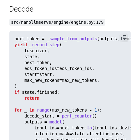
Decode
src/nanollmserve/engine/engine.py:179
next_token
=
_sample_from_outputs
(
outputs
,
tempera
yield
_record_step
(
tokenizer
,
state
,
next_token
,
eos_token_ids
=
eos_token_ids
,
start
=
start
,
max_new_tokens
=
max_new_tokens
,
)
if
state
.
finished
:
return
for
_
in
range
(
max_new_tokens
-
1
):
decode_start
=
perf_counter
()
outputs
=
model
(
input_ids
=
next_token
.
to
(
input_ids
.
device
),
attention_mask
=
state
.
attention_mask
,
past_key_values
=
state
.
past_key_values
,