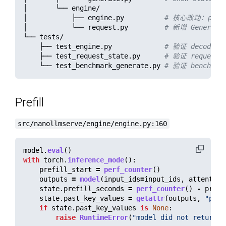
│       └── engine/

│           ├── engine.py          
# 核心改动：prefil
│           └── request.py         
# 新增 Generat
└── tests/

    ├── test_engine.py             
# 验证 decode 
    ├── test_request_state.py      
# 验证 request 
    └── test_benchmark_generate.py 
# 验证 benchma
Prefill
src/nanollmserve/engine/engine.py:160
model
.
eval
()
with
torch
.
inference_mode
():
prefill_start
=
perf_counter
()
outputs
=
model
(
input_ids
=
input_ids
,
attention
state
.
prefill_seconds
=
perf_counter
()
-
prefi
state
.
past_key_values
=
getattr
(
outputs
,
"
past
if
state
.
past_key_values
is
None
:
raise
RuntimeError
(
"
model did not return p